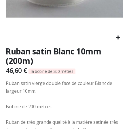
Skip
Ruban satin Blanc 10mm
to
the
(200m)
beginning
of
46,60 €
la bobine de 200 mètres
the
images
Ruban satin vierge double face de couleur Blanc de
gallery
largeur 10mm.
Bobine de 200 mètres.
Ruban de très grande qualité à la matière satinée très