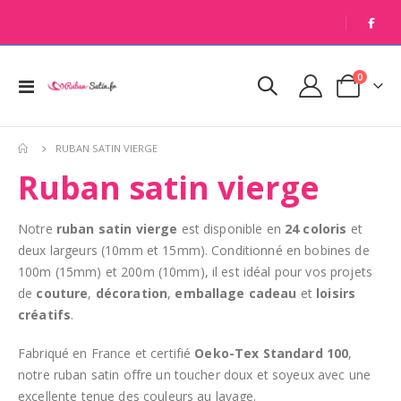
|
articles
0
Basculer
Cart
la
navigation
RUBAN SATIN VIERGE
Ruban satin vierge
Notre
ruban satin vierge
est disponible en
24 coloris
et
deux largeurs (10mm et 15mm). Conditionné en bobines de
100m (15mm) et 200m (10mm), il est idéal pour vos projets
de
couture
,
décoration
,
emballage cadeau
et
loisirs
créatifs
.
Fabriqué en France et certifié
Oeko-Tex Standard 100
,
notre ruban satin offre un toucher doux et soyeux avec une
excellente tenue des couleurs au lavage.