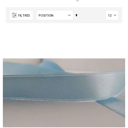
Par
FILTRES
ordre
décroissant