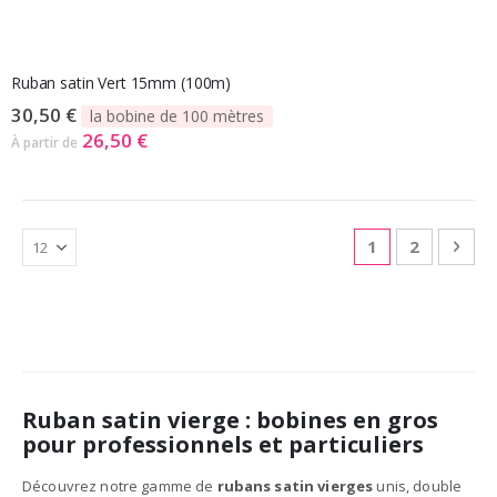
Ruban satin Vert 15mm (100m)
30,50 €
la bobine de 100 mètres
26,50 €
À partir de
Page
Vous lisez actu
Page
Pag
Suiv
1
2
Ruban satin vierge : bobines en gros
pour professionnels et particuliers
Découvrez notre gamme de
rubans satin vierges
unis, double