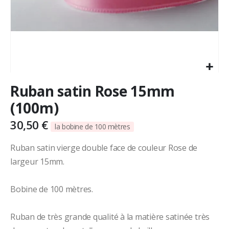
Skip
Ruban satin Rose 15mm
to
the
(100m)
beginning
of
30,50 €
la bobine de 100 mètres
the
images
Ruban satin vierge double face de couleur Rose de
gallery
largeur 15mm.
Bobine de 100 mètres.
Ruban de très grande qualité à la matière satinée très