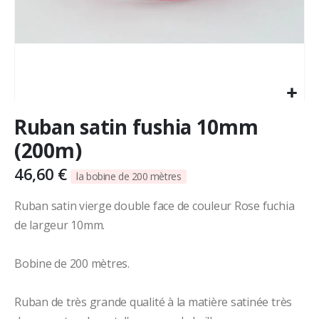
Skip
Ruban satin fushia 10mm
to
the
(200m)
beginning
of
46,60 €
la bobine de 200 mètres
the
images
Ruban satin vierge double face de couleur Rose fuchia
gallery
de largeur 10mm.
Bobine de 200 mètres.
Ruban de très grande qualité à la matière satinée très